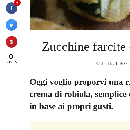
0
Zucchine farcite
0
SHARES
Written by
Il Pizzi
Oggi voglio proporvi una ri
crema di robiola, semplice 
in base ai propri gusti.