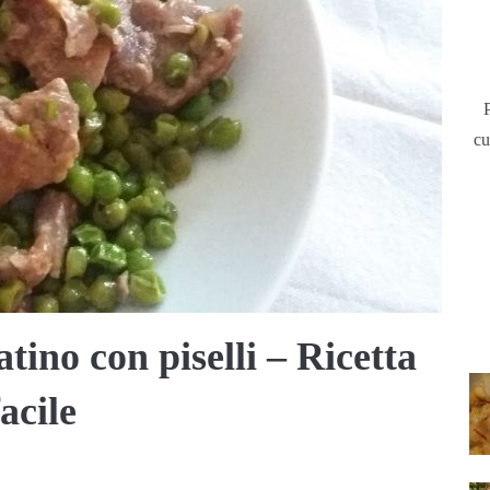
cu
tino con piselli – Ricetta
facile