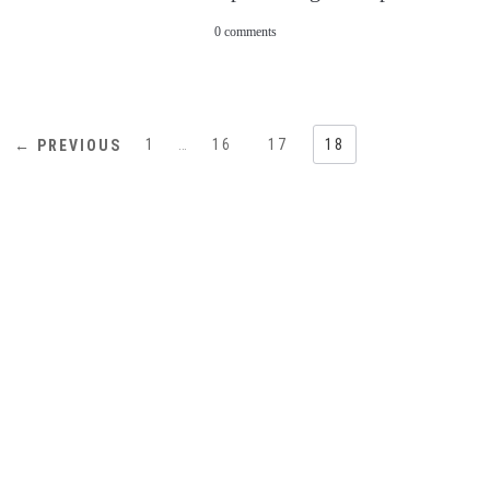
0 comments
1
…
16
17
18
← PREVIOUS