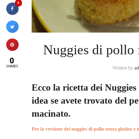
0
Nuggies di pollo f
0
SHARES
Written by
a
Ecco la ricetta dei Nuggies 
idea se avete trovato del pet
macinato.
Per la versione dei nuggies di pollo senza glutine e n