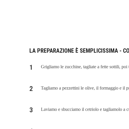
LA PREPARAZIONE È SEMPLICISSIMA - CO
Grigliamo le zucchine, tagliate a fette sottili, poi
Tagliamo a pezzettini le olive, il formaggio e il p
Laviamo e sbucciamo il cetriolo e tagliamolo a c