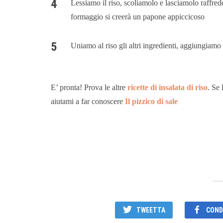
Lessiamo il riso, scoliamolo e lasciamolo raffre
formaggio si creerà un papone appiccicoso
Uniamo al riso gli altri ingredienti, aggiungiamo
E’ pronta! Prova le altre
ricette di insalata di riso
. Se 
aiutami a far conoscere
Il pizzico di sale
TWEETTA
CONDI