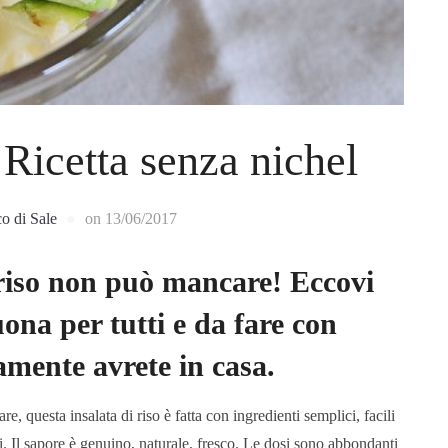
– Ricetta senza nichel
co di Sale
on
13/06/2017
di riso non può mancare! Eccovi
uona per tutti e da fare con
amente avrete in casa.
e, questa insalata di riso è fatta con ingredienti semplici, facili
ti. Il sapore è genuino, naturale, fresco. Le dosi sono abbondanti