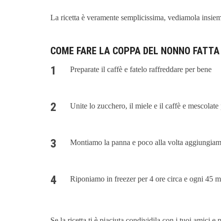
La ricetta è veramente semplicissima, vediamola insie
COME FARE LA COPPA DEL NONNO FATTA
Preparate il caffè e fatelo raffreddare per bene
Unite lo zucchero, il miele e il caffè e mescolate
Montiamo la panna e poco alla volta aggiungiamo
Riponiamo in freezer per 4 ore circa e ogni 45 
Se la ricetta ti è piaciuta condividila con i tuoi amici e 