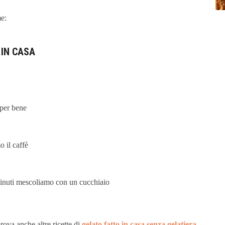
me:
 IN CASA
 per bene
 il caffè
minuti mescoliamo con un cucchiaio
prova anche altre ricette di
gelato fatto in casa senza gelatiera
.