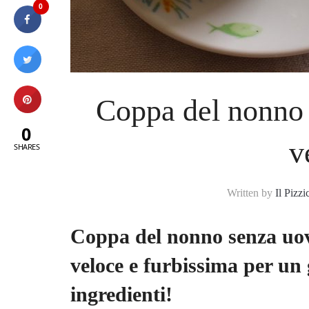
0
Coppa del nonno 
0
v
SHARES
Written by
Il Pizzi
Coppa del nonno senza uova
veloce e furbissima per un g
ingredienti!